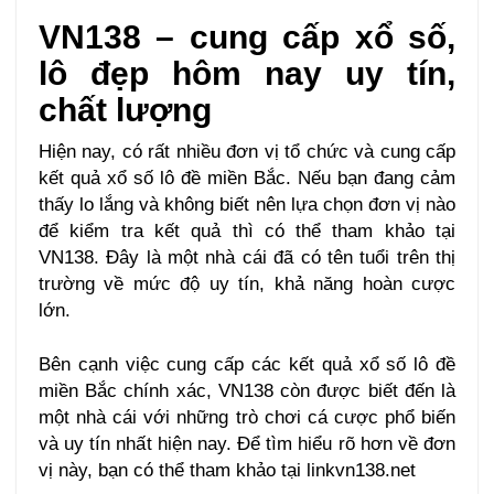
VN138 – cung cấp xổ số,
lô đẹp hôm nay uy tín,
chất lượng
Hiện nay, có rất nhiều đơn vị tổ chức và cung cấp
kết quả xổ số lô đề miền Bắc. Nếu bạn đang cảm
thấy lo lắng và không biết nên lựa chọn đơn vị nào
để kiểm tra kết quả thì có thể tham khảo tại
VN138. Đây là một nhà cái đã có tên tuổi trên thị
trường về mức độ uy tín, khả năng hoàn cược
lớn.
Bên cạnh việc cung cấp các kết quả xổ số lô đề
miền Bắc chính xác, VN138 còn được biết đến là
một nhà cái với những trò chơi cá cược phổ biến
và uy tín nhất hiện nay. Để tìm hiểu rõ hơn về đơn
vị này, bạn có thể tham khảo tại linkvn138.net