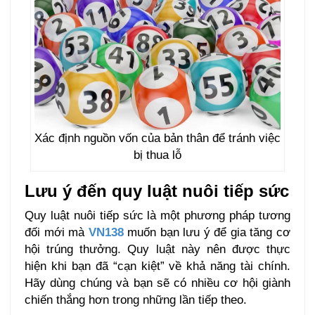
Xác định nguồn vốn của bản thân để tránh việc
bị thua lỗ
Lưu ý đến quy luật nuôi tiếp sức
Quy luật nuôi tiếp sức là một phương pháp tương
đối mới mà
VN138
muốn bạn lưu ý để gia tăng cơ
hội trúng thưởng. Quy luật này nên được thực
hiện khi bạn đã “cạn kiệt” về khả năng tài chính.
Hãy dùng chúng và bạn sẽ có nhiều cơ hội giành
chiến thắng hơn trong những lần tiếp theo.