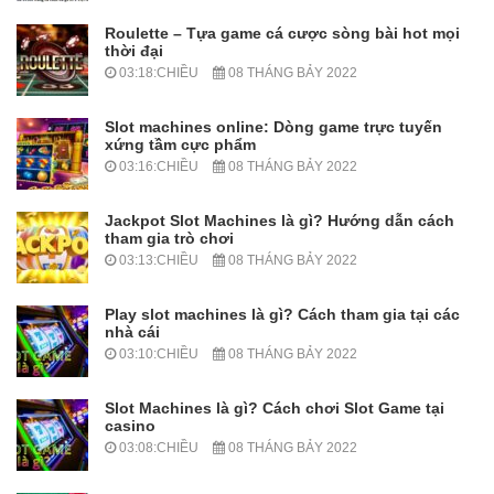
Roulette – Tựa game cá cược sòng bài hot mọi
thời đại
03:18:CHIỀU
08 THÁNG BẢY 2022
Slot machines online: Dòng game trực tuyến
xứng tầm cực phẩm
03:16:CHIỀU
08 THÁNG BẢY 2022
Jackpot Slot Machines là gì? Hướng dẫn cách
tham gia trò chơi
03:13:CHIỀU
08 THÁNG BẢY 2022
Play slot machines là gì? Cách tham gia tại các
nhà cái
03:10:CHIỀU
08 THÁNG BẢY 2022
Slot Machines là gì? Cách chơi Slot Game tại
casino
03:08:CHIỀU
08 THÁNG BẢY 2022