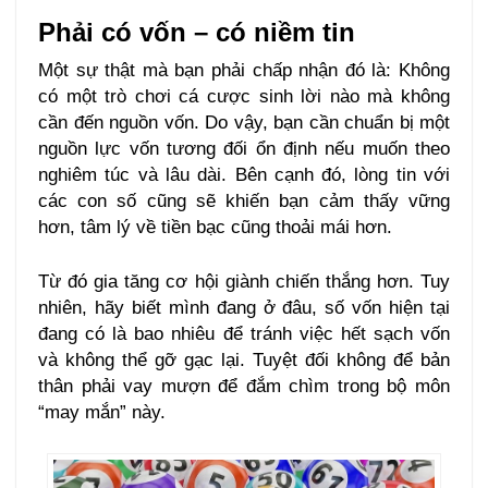
Phải có vốn – có niềm tin
Một sự thật mà bạn phải chấp nhận đó là: Không
có một trò chơi cá cược sinh lời nào mà không
cần đến nguồn vốn. Do vậy, bạn cần chuẩn bị một
nguồn lực vốn tương đối ổn định nếu muốn theo
nghiêm túc và lâu dài. Bên cạnh đó, lòng tin với
các con số cũng sẽ khiến bạn cảm thấy vững
hơn, tâm lý về tiền bạc cũng thoải mái hơn.
Từ đó gia tăng cơ hội giành chiến thắng hơn. Tuy
nhiên, hãy biết mình đang ở đâu, số vốn hiện tại
đang có là bao nhiêu để tránh việc hết sạch vốn
và không thể gỡ gạc lại. Tuyệt đối không để bản
thân phải vay mượn để đắm chìm trong bộ môn
“may mắn” này.