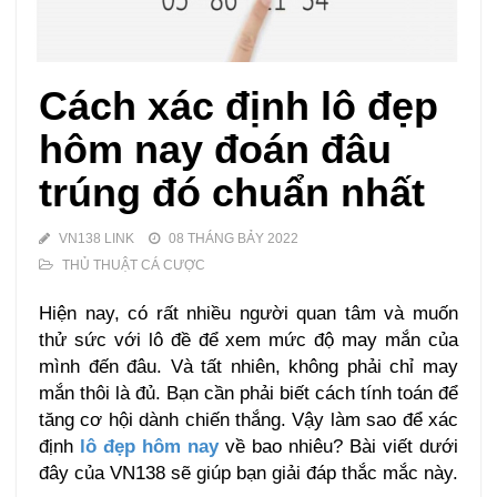
Cách xác định lô đẹp
hôm nay đoán đâu
trúng đó chuẩn nhất
VN138 LINK
08 THÁNG BẢY 2022
THỦ THUẬT CÁ CƯỢC
Hiện nay, có rất nhiều người quan tâm và muốn
thử sức với lô đề để xem mức độ may mắn của
mình đến đâu. Và tất nhiên, không phải chỉ may
mắn thôi là đủ. Bạn cần phải biết cách tính toán để
tăng cơ hội dành chiến thắng. Vậy làm sao để xác
định
lô đẹp hôm nay
về bao nhiêu? Bài viết dưới
đây của VN138 sẽ giúp bạn giải đáp thắc mắc này.