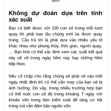
định
Không dự đoán dựa trên tính
xác suất
Bạn có biết được với 100 con số trong mỗi lượt
quay thì phải bao lâu chúng mới lại được quay
trúng. Câu trả lời là phải dựa vào nhiều yếu tố
khác nhau như phong thủy, thời gian, người quay,
… Bạn khó có thể xác định xem xác suất kết quả
này sẽ về trong ngày hôm nay hay những hôm
tiếp theo.
Nếu cố chấp cho rằng chúng sẽ phải về vào một
ngày nhất định thì có thể vận may của bạn sẽ bị
ảnh hưởng. Do vậy, trong nhiều trường hợp bạn
có thể nuôi con số đó trong khoảng 7 ngày với
khoản vốn trong tầm kiểm soát để tăng cơ hội
trúng mà vẫn đảm bảo nguồn vốn.