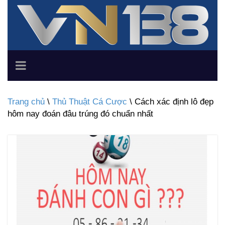
TOGGLE
NAVIGATION
Trang chủ
\
Thủ Thuật Cá Cược
\ Cách xác định lô đẹp
hôm nay đoán đâu trúng đó chuẩn nhất