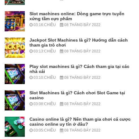
Slot machines online: Dòng game trực tuyến
xứng tầm cực phẩm
03:16:CHIỀU
08 THÁNG BẢY 2022
Jackpot Slot Machines là gì? Hướng dẫn cách
tham gia trò chơi
03:13:CHIỀU
08 THÁNG BẢY 2022
Play slot machines là gì? Cách tham gia tại các
nhà cái
03:10:CHIỀU
08 THÁNG BẢY 2022
Slot Machines là gì? Cách chơi Slot Game tại
casino
03:08:CHIỀU
08 THÁNG BẢY 2022
Casino online là gì? Nên tham gia chơi cá cược
casino online uy tín ở đâu?
03:05:CHIỀU
08 THÁNG BẢY 2022