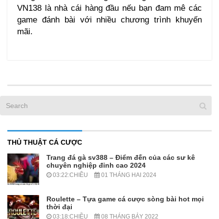
VN138 là nhà cái hàng đầu nếu bạn đam mê các
game đánh bài với nhiều chương trình khuyến
mãi.
THỦ THUẬT CÁ CƯỢC
Trang đá gà sv388 – Điểm đến của các sư kê
chuyên nghiệp đỉnh cao 2024
03:22:CHIỀU
01 THÁNG HAI 2024
Roulette – Tựa game cá cược sòng bài hot mọi
thời đại
03:18:CHIỀU
08 THÁNG BẢY 2022