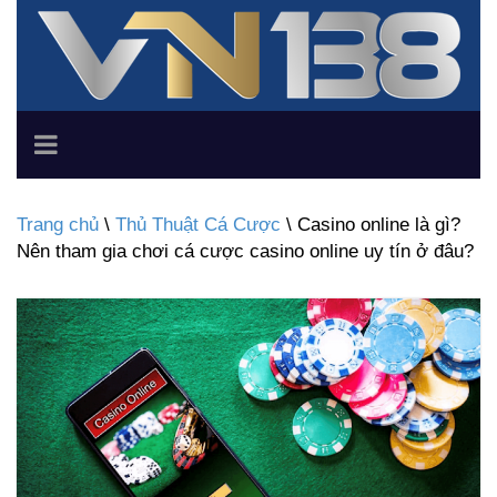
TOGGLE
NAVIGATION
Trang chủ
\
Thủ Thuật Cá Cược
\ Casino online là gì?
Nên tham gia chơi cá cược casino online uy tín ở đâu?