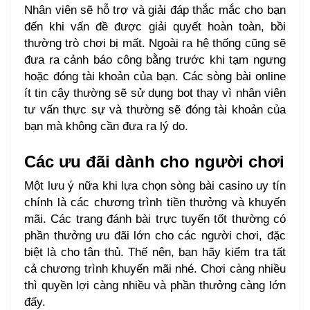
Nhân viên sẽ hỗ trợ và giải đáp thắc mắc cho bạn
đến khi vấn đề được giải quyết hoàn toàn, bồi
thường trò chơi bị mất. Ngoài ra hệ thống cũng sẽ
đưa ra cảnh báo công bằng trước khi tạm ngưng
hoặc đóng tài khoản của bạn. Các sòng bài online
ít tin cậy thường sẽ sử dụng bot thay vì nhân viên
tư vấn thực sự và thường sẽ đóng tài khoản của
bạn mà không cần đưa ra lý do.
Các ưu đãi dành cho người chơi
Một lưu ý nữa khi lựa chọn sòng bài casino uy tín
chính là các chương trình tiền thưởng và khuyến
mãi. Các trang đánh bài trực tuyến tốt thường có
phần thưởng ưu đãi lớn cho các người chơi, đặc
biệt là cho tân thủ. Thế nên, bạn hãy kiểm tra tất
cả chương trình khuyến mãi nhé. Chơi càng nhiều
thì quyền lợi càng nhiều và phần thưởng càng lớn
đấy.