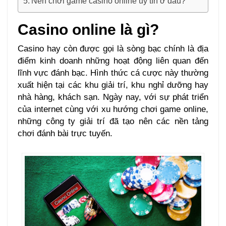
Nên chơi game casino online uy tín ở đâu?
Casino online là gì?
Casino hay còn được gọi là sòng bạc chính là địa
điểm kinh doanh những hoạt động liên quan đến
lĩnh vực đánh bạc. Hình thức cá cược này thường
xuất hiện tại các khu giải trí, khu nghỉ dưỡng hay
nhà hàng, khách sạn. Ngày nay, với sự phát triển
của internet cùng với xu hướng chơi game online,
những công ty giải trí đã tạo nên các nền tảng
chơi đánh bài trực tuyến.