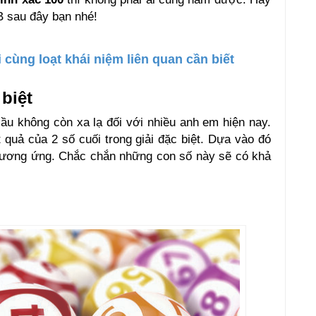
B sau đây bạn nhé!
 cùng loạt khái niệm liên quan cần biết
 biệt
ầu không còn xa lạ đối với nhiều anh em hiện nay.
 quả của 2 số cuối trong giải đặc biệt. Dựa vào đó
tương ứng. Chắc chắn những con số này sẽ có khả