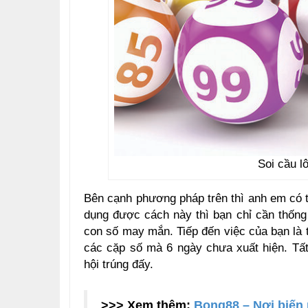
Soi cầu lô
Bên cạnh phương pháp trên thì anh em có t
dụng được cách này thì bạn chỉ cần thống
con số may mắn. Tiếp đến việc của bạn là t
các cặp số mà 6 ngày chưa xuất hiện. Tấ
hội trúng đấy.
>>> Xem thêm:
Bong88 – Nơi biến 