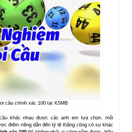
oi cầu chính xác 100 tại XSMB
 cầu khác nhau được các anh em lựa chọn. mỗi
c điểm riêng dẫn đến tỷ lệ thắng cũng có sự khác
hính xác 100
thì không phải ai cũng nắm được. Hãy