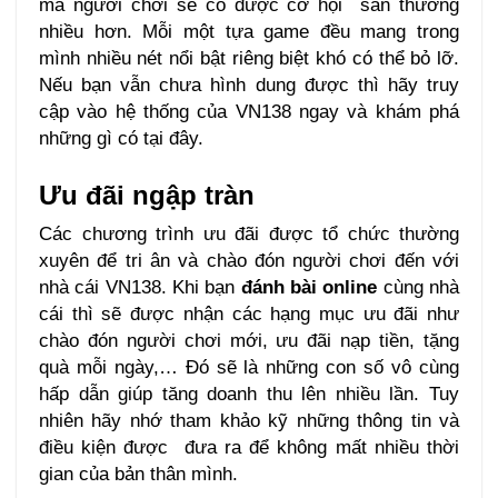
mà người chơi sẽ có được cơ hội săn thưởng
nhiều hơn. Mỗi một tựa game đều mang trong
mình nhiều nét nổi bật riêng biệt khó có thể bỏ lỡ.
Nếu bạn vẫn chưa hình dung được thì hãy truy
cập vào hệ thống của VN138 ngay và khám phá
những gì có tại đây.
Ưu đãi ngập tràn
Các chương trình ưu đãi được tổ chức thường
xuyên để tri ân và chào đón người chơi đến với
nhà cái VN138. Khi bạn
đánh bài online
cùng nhà
cái thì sẽ được nhận các hạng mục ưu đãi như
chào đón người chơi mới, ưu đãi nạp tiền, tặng
quà mỗi ngày,… Đó sẽ là những con số vô cùng
hấp dẫn giúp tăng doanh thu lên nhiều lần. Tuy
nhiên hãy nhớ tham khảo kỹ những thông tin và
điều kiện được đưa ra để không mất nhiều thời
gian của bản thân mình.