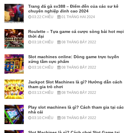
Trang đá gà sv388 – Điểm đến của các sư kê
chuyên nghiệp đỉnh cao 2024
03:22:CHIỀU
01 THÁNG HAI 2024
Roulette – Tựa game cá cược sòng bài hot mọi
thời đại
03:18:CHIỀU
08 THÁNG BẢY 2022
Slot machines online: Dòng game trực tuyến
xứng tầm cực phẩm
03:16:CHIỀU
08 THÁNG BẢY 2022
Jackpot Slot Machines là gì? Hướng dẫn cách
tham gia trò chơi
03:13:CHIỀU
08 THÁNG BẢY 2022
Play slot machines là gì? Cách tham gia tại các
nhà cái
03:10:CHIỀU
08 THÁNG BẢY 2022
Slot Machines là gì? Cách chơi Slot Game tại