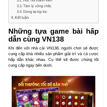
Học hỏi thành viên
Tâm lý vững chắc
Dừng lại kịp lúc
Kết luận
Những tựa game bài hấp
dẫn cùng VN138
Khi đến với nhà cái VN138, người chơi sẽ được
cung cấp khá nhiều sản phẩm giải trí và cá cược
hấp dẫn khác nhau. Cụ thể sẽ được chúng tôi
cung cấp ngay bên dưới.