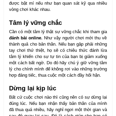
được bật mí nếu như bạn quan sát kỹ qua nhiều
vòng chơi khác nhau.
Tâm lý vững chắc
Cần có một tâm lý thật sự vững chắc khi tham gia
đánh bài online.
Như vậy người chơi mới thu về
thành quả cho bản thân. Nếu bạn gặp phải những
tay chơi thứ thiệt, họ sẽ có chiêu thức đánh lừa
tâm lý khiến cho sự tự tin của bạn bị giảm xuống
một cách bất ngờ. Do đó hãy chú ý giữ vững tâm
lý cho chính mình để không rơi vào những trường
hợp đáng tiếc, thua cuộc một cách đầy hối hận.
Dừng lại kịp lúc
Bất cứ cuộc chơi nào thì cũng nên có sự dừng lại
đúng lúc. Nếu bạn nhận thấy bản thân của mình
đã thua quá nhiều, hãy nghỉ ngơi một thời gian và
sau đó quay lại sau. Đó là cách giúp cho bạn có