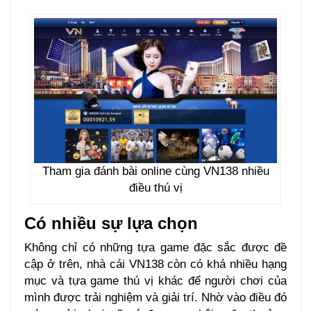
Tham gia đánh bài online cùng VN138 nhiều
điều thú vị
Có nhiều sự lựa chọn
Không chỉ có những tựa game đặc sắc được đề
cập ở trên, nhà cái VN138 còn có khá nhiều hạng
mục và tựa game thú vị khác để người chơi của
mình được trải nghiệm và giải trí. Nhờ vào điều đó