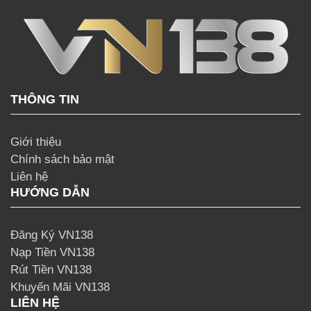
THÔNG TIN
Giới thiệu
Chính sách bảo mật
Liên hệ
HƯỚNG DẪN
Đăng Ký VN138
Nạp Tiền VN138
Rút Tiền VN138
Khuyến Mãi VN138
LIÊN HỆ